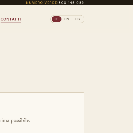
NUMERO VERDE:
800 145 089
CONTATTI
IT
EN
ES
rima possibile.