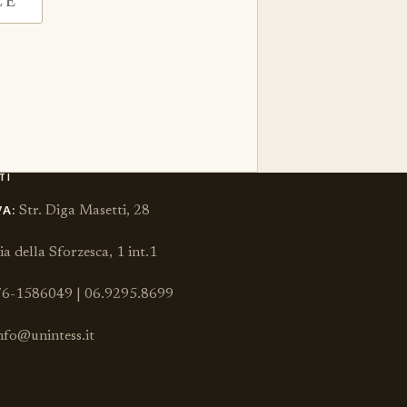
TI
A:
Str. Diga Masetti, 28
a della Sforzesca, 1 int.1
6-1586049 | 06.9295.8699
nfo@unintess.it