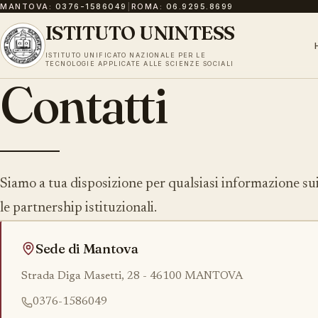
MANTOVA:
0376-1586049
|
ROMA:
06.9295.8699
ISTITUTO UNINTESS
ISTITUTO UNIFICATO NAZIONALE PER LE
TECNOLOGIE APPLICATE ALLE SCIENZE SOCIALI
Contatti
Siamo a tua disposizione per qualsiasi informazione sui no
le partnership istituzionali.
Sede di Mantova
Strada Diga Masetti, 28 - 46100 MANTOVA
0376-1586049